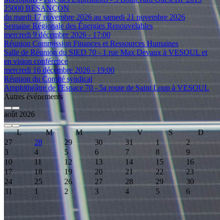
25000 BESANÇON
du mardi 17 novembre 2026 au samedi 21 novembre 2026
Semaine Régionale des Énergies Renouvelables
mercredi 9 décembre 2026 - 17:00
Réunion Commission Finances et Ressources Humaines
Salle de Réunion du SIED 70 - 1 rue Max Devaux à VESOUL et
en vision conférence
mercredi 16 décembre 2026 - 19:00
Réunion du Comité syndical
Amphithéâtre de l'Espace 70 - 5a route de Saint Loup à VESOUL
Autres événements
août 2026
L
M
M
J
V
S
D
27
28
29
30
31
1
2
3
4
5
6
7
8
9
10
11
12
13
14
15
16
17
18
19
20
21
22
23
24
25
26
27
28
29
30
31
1
2
3
4
5
6
Event Date, août 2026