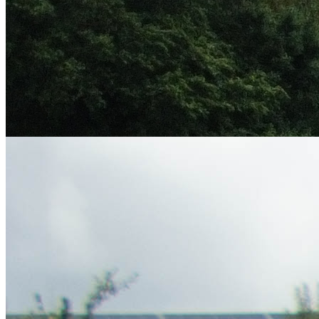
Installation d’ombrières photovoltaïques au siège social du SIED 70
mardi 7 juillet 2026
INSTALLATION D’OMBRIÈRES PHOTOVOLTAÏQUES AU
SIÈGE SOCIAL DU SIED 70 DANS UNE LOGIQUE DE
RENFORCEMENT DE SON AUTONOMIE ÉNERGÉTIQUE
ET DE MAÎTRISE DE SES DÉPENSES, LE SIED 70 A
INSTALLÉ DES OMBRIÈRES...
Inauguration du parc photovoltaïque des Roches Bleues