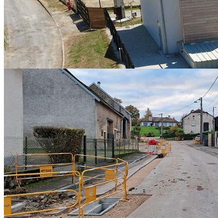
Contrat de Chaleur Renouvelable Territorial
mercredi 29 juillet 2026
CHALEUR RENOUVELABLE : DES AIDES POUR PASSER
À L'ACTION Depuis 2023, le SIED 70 pilote, pour le compte de
l’État et par l’intermédiaire de l’ADEME, le...
L'actualité des réseaux-secs
lundi 20 juillet 2026
APPEL À PROJETS DISSIMULATION DES RÉSEAUX
ENTERRER LES RÉSEAUX : POUR QUOI FAIRE ? La