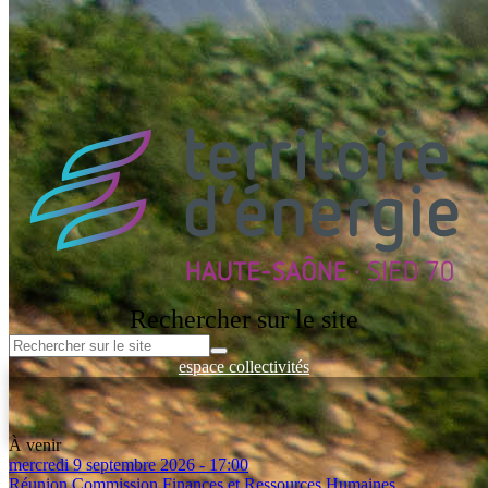
vendredi 3 juillet 2026
Le parc photovoltaïque des Roches Bleues à Belles-Fontaines a été
inauguré vendredi 3 juillet 2026, en présence de Jean-Luc BRULE,
2ème...
Toutes les actualités
Rechercher sur le site
espace collectivités
Espace entreprises
Espace Client - Réseau de Chaleur
Espace documentation
À venir
mercredi 9 septembre 2026 - 17:00
Réunion Commission Finances et Ressources Humaines