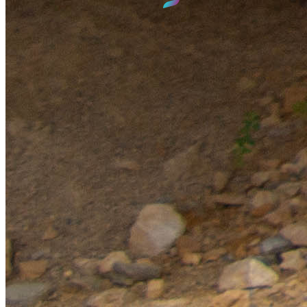
GPS :
N 47°38' 35.275"
E 6°08' 58.65"
SIED 70
- Territoire d'énergie du département de la Haute-Saône
©2026