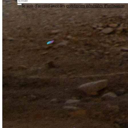
Je suis d'accord avec les
conditions générales d'utilisation
S'inscrire
Accès
SIED 70
1 rue Max DEVAUX
70000 VESOUL
03.84.77.00.00
contact@sied70.fr
Nous vous accueillons
du lundi au vendredi
de
8h30
à
12h00
et de
14h00
à
17h30