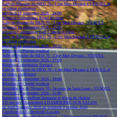
Salle de Réunion du SIED 70 - 1 rue Max Devaux à VESOUL et
en vision conférence
mercredi 16 septembre 2026 - 16:00
Réunion Commission Appel d'Offres
Salle de réunion du SIED 70 - 1 rue Max Devaux - VESOUL
mercredi 16 septembre 2026 - 17:00
Réunion Commission EnR Chaleur et Froid
Salle de Réunion du SIED 70 - 1 rue Max Devaux à VESOUL et
en vision conférence
mercredi 16 septembre 2026 - 18:30
Réunion du Bureau syndical
Salle de réunion du SIED 70 - 1 rue Max Devaux - VESOUL
mercredi 23 septembre 2026 - 17:00
Réunion Commission Travaux
Salle de Réunion du SIED 70 - 1 rue Max Devaux à VESOUL et
en vision conférence
mercredi 23 septembre 2026 - 19:00
Réunion du Comité syndical
Amphithéâtre de l'Espace 70 - 5a route de Saint Loup - VESOUL
vendredi 25 septembre 2026 - 11:00
Inauguration chaufferie biomasse et réseau de chaleur
235 rue des Charpentiers à DAMPIERRE-SUR-SALON
du jeudi 8 octobre 2026 au vendredi 9 octobre 2026
Carrefour des Collectivités Locales
Micropolis - Parc des Expositions - 3 Boulevard Ouest BP 2019