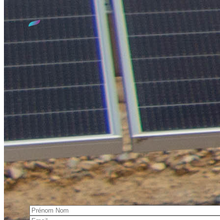
Qui sommes-nous ?
Le SIED 70, c'est 30 années d'expertise dans le domaine de
l'électrification et de l'éclairage public sur le territoire de la
Haute-Saône. Mais aussi : un service dédié aux Énergies
Renouvelables, avec la construction et l'exploitation de
chaufferies biomasse collectives, un service de Conseils en
Énergie Partagés, la valorisation de vos Certificats
d'Économie d'Énergie, ainsi que le déploiement de bornes de
recharge pour véhicules électriques.
S'incrire à la lettre d'information
Cette lettre vous informe des actualités et des événements du
Syndicat