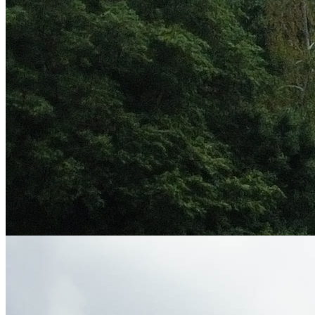
Installation d’ombrières photovoltaïques au siège social du SIED 70
mardi 7 juillet 2026
INSTALLATION D’OMBRIÈRES PHOTOVOLTAÏQUES AU
SIÈGE SOCIAL DU SIED 70 DANS UNE LOGIQUE DE
RENFORCEMENT DE SON AUTONOMIE ÉNERGÉTIQUE
ET DE MAÎTRISE DE SES DÉPENSES, LE SIED 70 A
INSTALLÉ DES OMBRIÈRES...