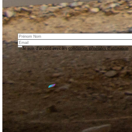
S'incrire à la lettre d'information
Cette lettre vous informe des actualités et des événements du
Syndicat
Je suis d'accord avec les
conditions générales d'utilisation
S'inscrire
Accès
SIED 70
1 rue Max DEVAUX
70000 VESOUL
03.84.77.00.00
contact@sied70.fr
Nous vous accueillons
du lundi au vendredi
de
8h30
à
12h00
et de
14h00
à
17h30