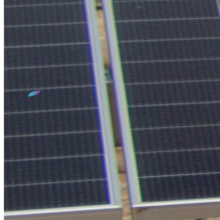
Qui sommes-nous ?
Le SIED 70, c'est 30 années d'expertise dans le domaine de
l'électrification et de l'éclairage public sur le territoire de la
Haute-Saône. Mais aussi : un service dédié aux Énergies
Renouvelables, avec la construction et l'exploitation de
chaufferies biomasse collectives, un service de Conseils en
Énergie Partagés, la valorisation de vos Certificats
d'Économie d'Énergie, ainsi que le déploiement de bornes de
recharge pour véhicules électriques.