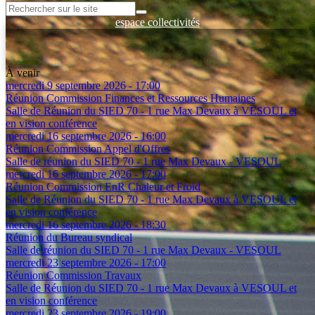
espace collectivités
Espace entreprises
Espace Client - Réseau de Chaleur
Espace documentation
À venir
mercredi 9 septembre 2026 - 17:00
Réunion Commission Finances et Ressources Humaines
Salle de Réunion du SIED 70 - 1 rue Max Devaux à VESOUL et
en vision conférence
mercredi 16 septembre 2026 - 16:00
Réunion Commission Appel d'Offres
Salle de réunion du SIED 70 - 1 rue Max Devaux - VESOUL
mercredi 16 septembre 2026 - 17:00
Réunion Commission EnR Chaleur et Froid
Salle de Réunion du SIED 70 - 1 rue Max Devaux à VESOUL et
en vision conférence
mercredi 16 septembre 2026 - 18:30
Réunion du Bureau syndical
Salle de réunion du SIED 70 - 1 rue Max Devaux - VESOUL
mercredi 23 septembre 2026 - 17:00
Réunion Commission Travaux
Salle de Réunion du SIED 70 - 1 rue Max Devaux à VESOUL et
en vision conférence
mercredi 23 septembre 2026 - 19:00