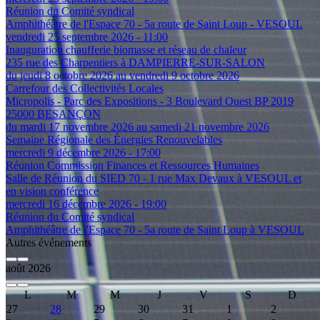
Réunion du Comité syndical
Amphithéâtre de l'Espace 70 - 5a route de Saint Loup - VESOUL
vendredi 25 septembre 2026 - 11:00
Inauguration chaufferie biomasse et réseau de chaleur
235 rue des Charpentiers à DAMPIERRE-SUR-SALON
du jeudi 8 octobre 2026 au vendredi 9 octobre 2026
Carrefour des Collectivités Locales
Micropolis - Parc des Expositions - 3 Boulevard Ouest BP 2019
25000 BESANÇON
du mardi 17 novembre 2026 au samedi 21 novembre 2026
Semaine Régionale des Énergies Renouvelables
mercredi 9 décembre 2026 - 17:00
Réunion Commission Finances et Ressources Humaines
Salle de Réunion du SIED 70 - 1 rue Max Devaux à VESOUL et
en vision conférence
mercredi 16 décembre 2026 - 19:00
Réunion du Comité syndical
Amphithéâtre de l'Espace 70 - 5a route de Saint Loup à VESOUL
Autres événements
août 2026
L
M
M
J
V
S
D
27
28
29
30
31
1
2