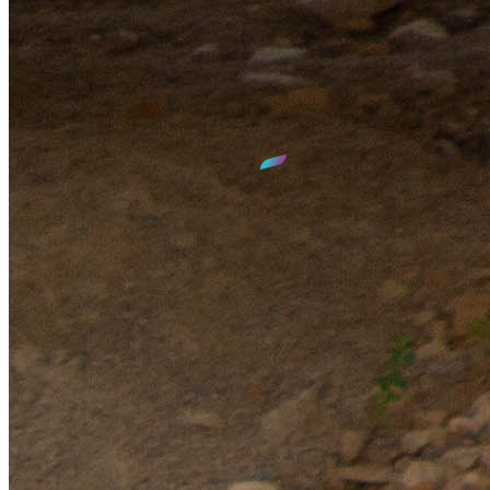
GPS :
N 47°38' 35.275"
E 6°08' 58.65"
SIED 70
- Territoire d'énergie du département de la Haute-Saône
©2026