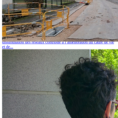
L'actualité des réseaux-secs
lundi 20 juillet 2026
APPEL À PROJETS DISSIMULATION DES RÉSEAUX
ENTERRER LES RÉSEAUX : POUR QUOI FAIRE ? La
dissimulation des réseaux contribue à l’amélioration du cadre de vie
et de...
Appel à projets Maîtrise de l’Énergie des Bâtiments 2026-2028