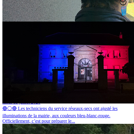
jeudi 16 juillet 2026
MAÎTRISE DE L’ÉNERGIE DES BÂTIMENTS : COMMENT
RÉDUIRE DURABLEMENT LES CONSOMMATIONS ? Afin
d'accompagner les collectivités dans la...
La mairie de Barges voit bleu-blanc-rouge
lundi 13 juillet 2026
🔵⚪🔴 Les techniciens du service réseaux-secs ont ajusté les
illuminations de la mairie, aux couleurs bleu-blanc-rouge.
Officiellement, c’est pour préparer le...