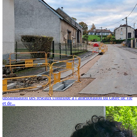
L'actualité des réseaux-secs
lundi 20 juillet 2026
APPEL À PROJETS DISSIMULATION DES RÉSEAUX
ENTERRER LES RÉSEAUX : POUR QUOI FAIRE ? La
dissimulation des réseaux contribue à l’amélioration du cadre de vie
et de...