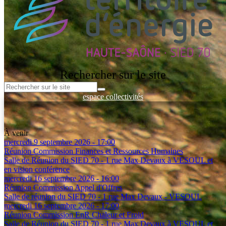
Rechercher sur le site
espace collectivités
Espace entreprises
Espace Client - Réseau de Chaleur
Espace documentation
À venir
mercredi 9 septembre 2026 - 17:00
Réunion Commission Finances et Ressources Humaines
Salle de Réunion du SIED 70 - 1 rue Max Devaux à VESOUL et
en vision conférence
mercredi 16 septembre 2026 - 16:00
Réunion Commission Appel d'Offres
Salle de réunion du SIED 70 - 1 rue Max Devaux - VESOUL
mercredi 16 septembre 2026 - 17:00
Réunion Commission EnR Chaleur et Froid
Salle de Réunion du SIED 70 - 1 rue Max Devaux à VESOUL et