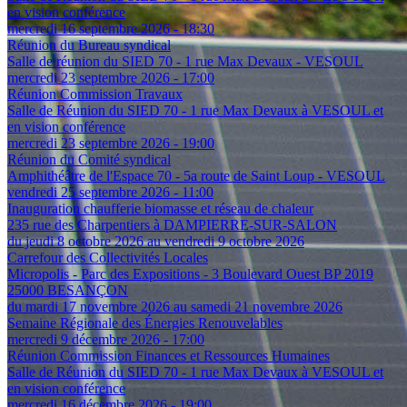
en vision conférence
mercredi 16 septembre 2026 - 18:30
Réunion du Bureau syndical
Salle de réunion du SIED 70 - 1 rue Max Devaux - VESOUL
mercredi 23 septembre 2026 - 17:00
Réunion Commission Travaux
Salle de Réunion du SIED 70 - 1 rue Max Devaux à VESOUL et
en vision conférence
mercredi 23 septembre 2026 - 19:00
Réunion du Comité syndical
Amphithéâtre de l'Espace 70 - 5a route de Saint Loup - VESOUL
vendredi 25 septembre 2026 - 11:00
Inauguration chaufferie biomasse et réseau de chaleur
235 rue des Charpentiers à DAMPIERRE-SUR-SALON
du jeudi 8 octobre 2026 au vendredi 9 octobre 2026
Carrefour des Collectivités Locales
Micropolis - Parc des Expositions - 3 Boulevard Ouest BP 2019
25000 BESANÇON
du mardi 17 novembre 2026 au samedi 21 novembre 2026
Semaine Régionale des Énergies Renouvelables
mercredi 9 décembre 2026 - 17:00
Réunion Commission Finances et Ressources Humaines
Salle de Réunion du SIED 70 - 1 rue Max Devaux à VESOUL et
en vision conférence
mercredi 16 décembre 2026 - 19:00