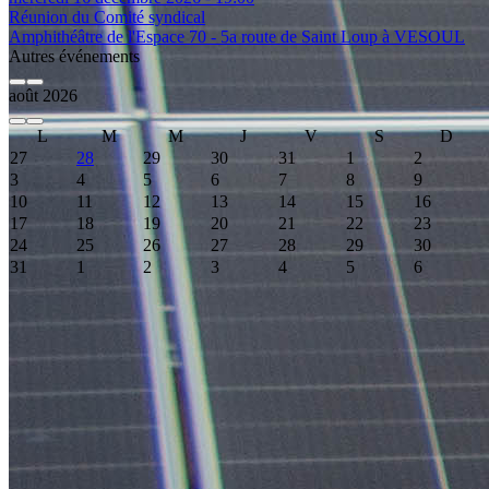
Réunion du Comité syndical
Amphithéâtre de l'Espace 70 - 5a route de Saint Loup à VESOUL
Autres événements
août 2026
L
M
M
J
V
S
D
27
28
29
30
31
1
2
3
4
5
6
7
8
9
10
11
12
13
14
15
16
17
18
19
20
21
22
23
24
25
26
27
28
29
30
31
1
2
3
4
5
6
Event Date, août 2026