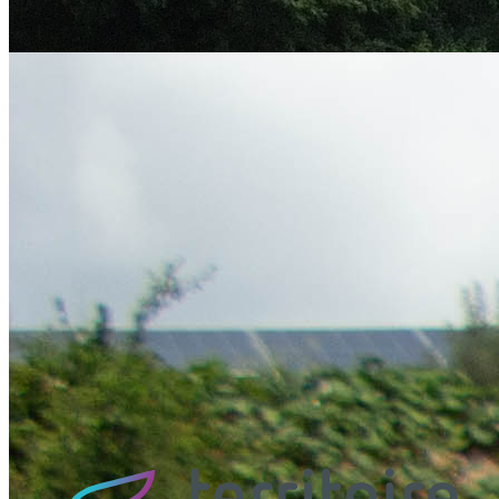
RENFORCEMENT DE SON AUTONOMIE ÉNERGÉTIQUE
ET DE MAÎTRISE DE SES DÉPENSES, LE SIED 70 A
INSTALLÉ DES OMBRIÈRES...
Inauguration du parc photovoltaïque des Roches Bleues
vendredi 3 juillet 2026
Le parc photovoltaïque des Roches Bleues à Belles-Fontaines a été
inauguré vendredi 3 juillet 2026, en présence de Jean-Luc BRULE,
2ème...
Toutes les actualités