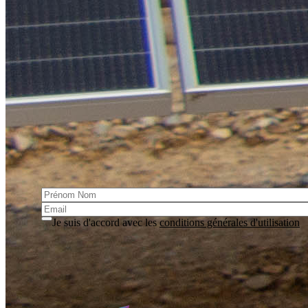
Haute-Saône. Mais aussi : un service dédié aux Énergies
Renouvelables, avec la construction et l'exploitation de
chaufferies biomasse collectives, un service de Conseils en
Énergie Partagés, la valorisation de vos Certificats
d'Économie d'Énergie, ainsi que le déploiement de bornes de
recharge pour véhicules électriques.
S'incrire à la lettre d'information
Cette lettre vous informe des actualités et des événements du
Syndicat
Je suis d'accord avec les
conditions générales d'utilisation
S'inscrire
Accès