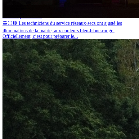
La mairie de Barges voit bleu-blanc-rouge
lundi 13 juillet 2026
🔵⚪🔴 Les techniciens du service réseaux-secs ont ajusté les
illuminations de la mairie, aux couleurs bleu-blanc-rouge.
Officiellement, c’est pour préparer le...
Installation d’ombrières photovoltaïques au siège social du SIED 70
mardi 7 juillet 2026
INSTALLATION D’OMBRIÈRES PHOTOVOLTAÏQUES AU
SIÈGE SOCIAL DU SIED 70 DANS UNE LOGIQUE DE