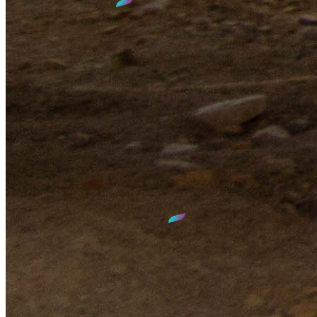
SIED 70
1 rue Max DEVAUX
70000 VESOUL
03.84.77.00.00
contact@sied70.fr
Nous vous accueillons
du lundi au vendredi
de
8h30
à
12h00
et de
14h00
à
17h30
GPS :
N 47°38' 35.275"
E 6°08' 58.65"