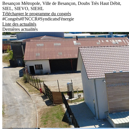
Besançon Métropole, Ville de Besançon, Doubs Très Haut Débit,
SIEL, SIEVO, SIEHL
Télécharger le programme du congrès
#Congrès
#FNCCR
#Syndicatsd'énergie
Liste des actualités
Dernières actualités
Contrat de Chaleur Renouvelable Territorial
mercredi 29 juillet 2026
CHALEUR RENOUVELABLE : DES AIDES POUR PASSER
À L'ACTION Depuis 2023, le SIED 70 pilote, pour le compte de
l’État et par l’intermédiaire de l’ADEME, le...