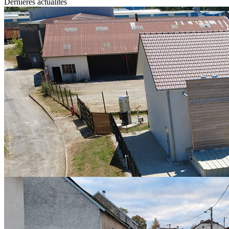
Dernières actualités
Contrat de Chaleur Renouvelable Territorial
mercredi 29 juillet 2026
CHALEUR RENOUVELABLE : DES AIDES POUR PASSER
À L'ACTION Depuis 2023, le SIED 70 pilote, pour le compte de
l’État et par l’intermédiaire de l’ADEME, le...