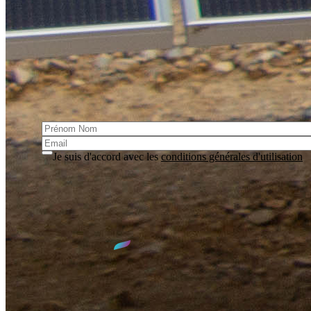
recharge pour véhicules électriques.
S'incrire à la lettre d'information
Cette lettre vous informe des actualités et des événements du
Syndicat
Je suis d'accord avec les
conditions générales d'utilisation
S'inscrire
Accès
SIED 70
1 rue Max DEVAUX
70000 VESOUL
03.84.77.00.00