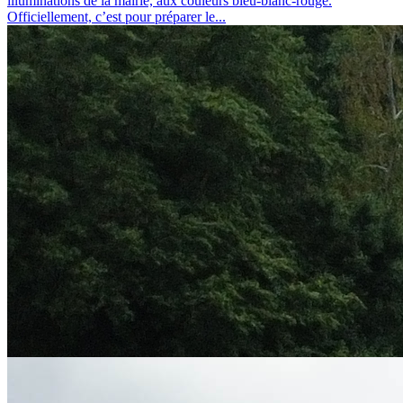
illuminations de la mairie, aux couleurs bleu-blanc-rouge.
Officiellement, c’est pour préparer le...
Installation d’ombrières photovoltaïques au siège social du SIED 70
mardi 7 juillet 2026
INSTALLATION D’OMBRIÈRES PHOTOVOLTAÏQUES AU
SIÈGE SOCIAL DU SIED 70 DANS UNE LOGIQUE DE
RENFORCEMENT DE SON AUTONOMIE ÉNERGÉTIQUE
ET DE MAÎTRISE DE SES DÉPENSES, LE SIED 70 A
INSTALLÉ DES OMBRIÈRES...