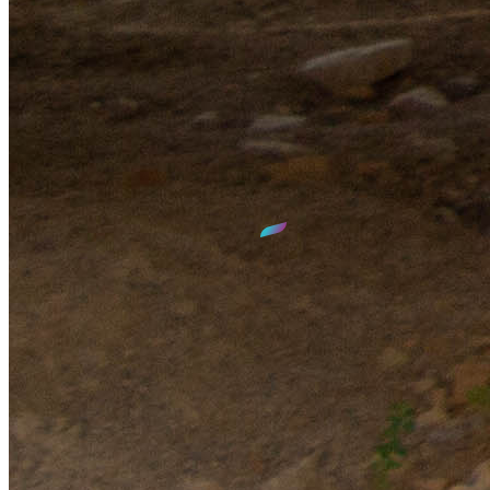
contact@sied70.fr
Nous vous accueillons
du lundi au vendredi
de
8h30
à
12h00
et de
14h00
à
17h30
GPS :
N 47°38' 35.275"
E 6°08' 58.65"
SIED 70
- Territoire d'énergie du département de la Haute-Saône