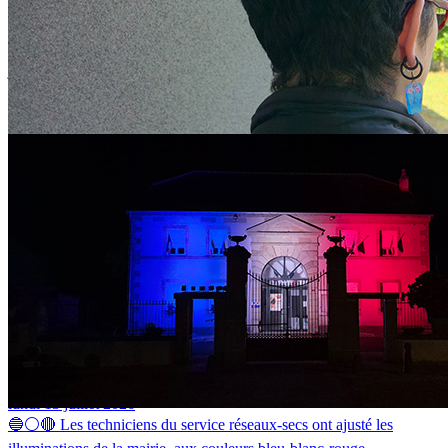
Appel à projets Maîtrise de l’Énergie des Bâtiments 2026-2028
jeudi 16 juillet 2026
MAÎTRISE DE L’ÉNERGIE DES BÂTIMENTS : COMMENT
RÉDUIRE DURABLEMENT LES CONSOMMATIONS ? Afin
d'accompagner les collectivités dans la...
La mairie de Barges voit bleu-blanc-rouge
lundi 13 juillet 2026
🔵⚪🔴 Les techniciens du service réseaux-secs ont ajusté les