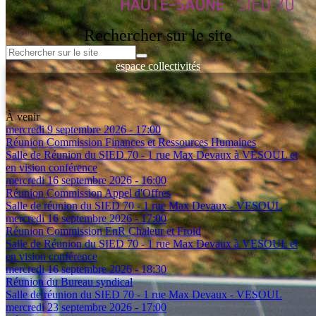
Rechercher sur le site
espace collectivités
Espace entreprises
Espace Client - Réseau de Chaleur
Espace documentation
À venir
mercredi 9 septembre 2026 - 17:00
Réunion Commission Finances et Ressources Humaines
Salle de Réunion du SIED 70 - 1 rue Max Devaux à VESOUL et
en vision conférence
mercredi 16 septembre 2026 - 16:00
Réunion Commission Appel d'Offres
Salle de réunion du SIED 70 - 1 rue Max Devaux - VESOUL
mercredi 16 septembre 2026 - 17:00
Réunion Commission EnR Chaleur et Froid
Salle de Réunion du SIED 70 - 1 rue Max Devaux à VESOUL et
en vision conférence
mercredi 16 septembre 2026 - 18:30
Réunion du Bureau syndical
Salle de réunion du SIED 70 - 1 rue Max Devaux - VESOUL
mercredi 23 septembre 2026 - 17:00