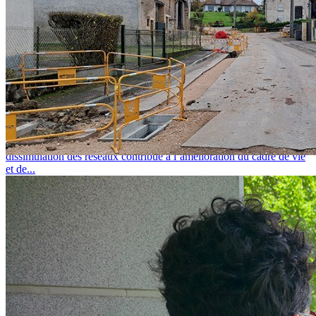
L'actualité des réseaux-secs
lundi 20 juillet 2026
APPEL À PROJETS DISSIMULATION DES RÉSEAUX
ENTERRER LES RÉSEAUX : POUR QUOI FAIRE ? La
dissimulation des réseaux contribue à l’amélioration du cadre de vie
et de...