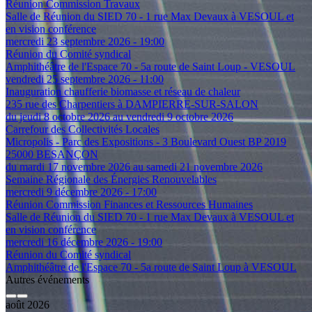
Réunion Commission Travaux
Salle de Réunion du SIED 70 - 1 rue Max Devaux à VESOUL et
en vision conférence
mercredi 23 septembre 2026 - 19:00
Réunion du Comité syndical
Amphithéâtre de l'Espace 70 - 5a route de Saint Loup - VESOUL
vendredi 25 septembre 2026 - 11:00
Inauguration chaufferie biomasse et réseau de chaleur
235 rue des Charpentiers à DAMPIERRE-SUR-SALON
du jeudi 8 octobre 2026 au vendredi 9 octobre 2026
Carrefour des Collectivités Locales
Micropolis - Parc des Expositions - 3 Boulevard Ouest BP 2019
25000 BESANÇON
du mardi 17 novembre 2026 au samedi 21 novembre 2026
Semaine Régionale des Énergies Renouvelables
mercredi 9 décembre 2026 - 17:00
Réunion Commission Finances et Ressources Humaines
Salle de Réunion du SIED 70 - 1 rue Max Devaux à VESOUL et
en vision conférence
mercredi 16 décembre 2026 - 19:00
Réunion du Comité syndical
Amphithéâtre de l'Espace 70 - 5a route de Saint Loup à VESOUL
Autres événements
août 2026