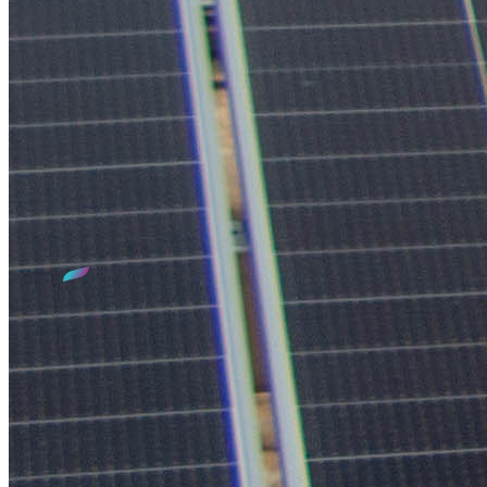
Qui sommes-nous ?
Le SIED 70, c'est 30 années d'expertise dans le domaine de
l'électrification et de l'éclairage public sur le territoire de la
Haute-Saône. Mais aussi : un service dédié aux Énergies
Renouvelables, avec la construction et l'exploitation de
chaufferies biomasse collectives, un service de Conseils en
Énergie Partagés, la valorisation de vos Certificats
d'Économie d'Énergie, ainsi que le déploiement de bornes de