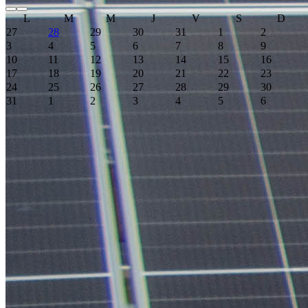
L
M
M
J
V
S
D
27
28
29
30
31
1
2
3
4
5
6
7
8
9
10
11
12
13
14
15
16
17
18
19
20
21
22
23
24
25
26
27
28
29
30
31
1
2
3
4
5
6
Event Date, août 2026