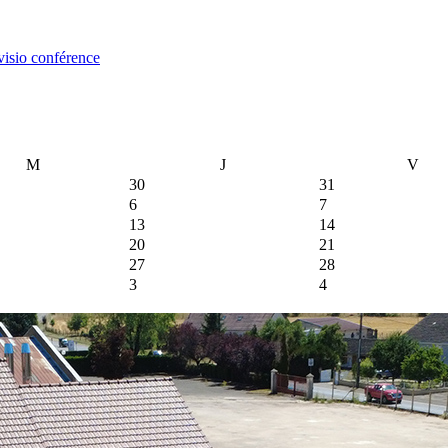
isio conférence
M
J
V
30
31
6
7
13
14
20
21
27
28
3
4