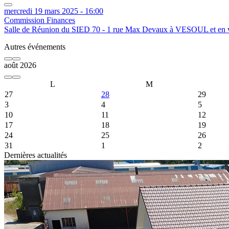
mercredi 19 mars 2025 - 16:00
Commission Finances
Salle de Réunion du SIED 70 - 1 rue Max Devaux à VESOUL et en v
Autres événements
août 2026
L
M
27
28
29
3
4
5
10
11
12
17
18
19
24
25
26
31
1
2
Event Date, août 2026
Dernières actualités