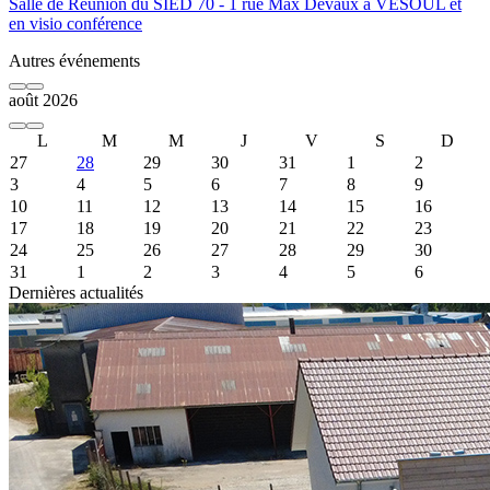
Salle de Réunion du SIED 70 - 1 rue Max Devaux à VESOUL et
en visio conférence
Autres événements
août 2026
L
M
M
J
V
S
D
27
28
29
30
31
1
2
3
4
5
6
7
8
9
10
11
12
13
14
15
16
17
18
19
20
21
22
23
24
25
26
27
28
29
30
31
1
2
3
4
5
6
Event Date, août 2026
Dernières actualités