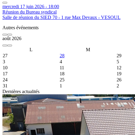
mercredi 17 juin 2026 - 18:00
Réunion du Bureau syndical
Salle de réunion du SIED 70 - 1 rue Max Devaux - VESOUL
Autres événements
août 2026
L
M
27
28
29
3
4
5
10
11
12
17
18
19
24
25
26
31
1
2
Event Date, août 2026
Dernières actualités