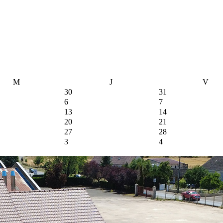
M
J
V
30
31
6
7
13
14
20
21
27
28
3
4