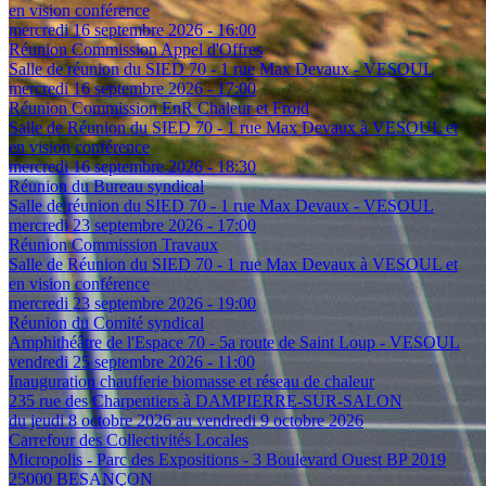
en vision conférence
mercredi 16 septembre 2026 - 16:00
Réunion Commission Appel d'Offres
Salle de réunion du SIED 70 - 1 rue Max Devaux - VESOUL
mercredi 16 septembre 2026 - 17:00
Réunion Commission EnR Chaleur et Froid
Salle de Réunion du SIED 70 - 1 rue Max Devaux à VESOUL et
en vision conférence
mercredi 16 septembre 2026 - 18:30
Réunion du Bureau syndical
Salle de réunion du SIED 70 - 1 rue Max Devaux - VESOUL
mercredi 23 septembre 2026 - 17:00
Réunion Commission Travaux
Salle de Réunion du SIED 70 - 1 rue Max Devaux à VESOUL et
en vision conférence
mercredi 23 septembre 2026 - 19:00
Réunion du Comité syndical
Amphithéâtre de l'Espace 70 - 5a route de Saint Loup - VESOUL
vendredi 25 septembre 2026 - 11:00
Inauguration chaufferie biomasse et réseau de chaleur
235 rue des Charpentiers à DAMPIERRE-SUR-SALON
du jeudi 8 octobre 2026 au vendredi 9 octobre 2026
Carrefour des Collectivités Locales
Micropolis - Parc des Expositions - 3 Boulevard Ouest BP 2019
25000 BESANÇON