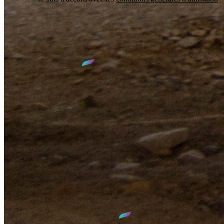
S'inscrire
Accès
SIED 70
1 rue Max DEVAUX
70000 VESOUL
03.84.77.00.00
contact@sied70.fr
Nous vous accueillons
du lundi au vendredi
de
8h30
à
12h00
et de
14h00
à
17h30
GPS :
N 47°38' 35.275"
E 6°08' 58.65"