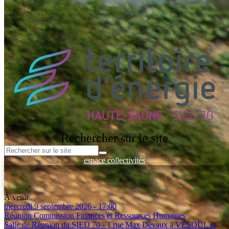
Le parc photovoltaïque des Roches Bleues à Belles-Fontaines a été
inauguré vendredi 3 juillet 2026, en présence de Jean-Luc BRULE,
2ème...
Toutes les actualités
Rechercher sur le site
espace collectivités
Espace entreprises
Espace Client - Réseau de Chaleur
Espace documentation
À venir
mercredi 9 septembre 2026 - 17:00
Réunion Commission Finances et Ressources Humaines
Salle de Réunion du SIED 70 - 1 rue Max Devaux à VESOUL et