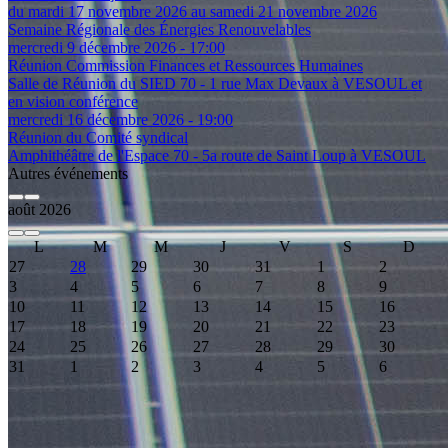
du mardi 17 novembre 2026 au samedi 21 novembre 2026
Semaine Régionale des Énergies Renouvelables
mercredi 9 décembre 2026 - 17:00
Réunion Commission Finances et Ressources Humaines
Salle de Réunion du SIED 70 - 1 rue Max Devaux à VESOUL et
en vision conférence
mercredi 16 décembre 2026 - 19:00
Réunion du Comité syndical
Amphithéâtre de l'Espace 70 - 5a route de Saint Loup à VESOUL
Autres événements
août 2026
L
M
M
J
V
S
D
27
28
29
30
31
1
2
3
4
5
6
7
8
9
10
11
12
13
14
15
16
17
18
19
20
21
22
23
24
25
26
27
28
29
30
31
1
2
3
4
5
6
Event Date, août 2026