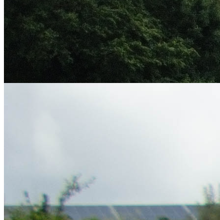
Installation d’ombrières photovoltaïques au siège social du SIED 70
mardi 7 juillet 2026
INSTALLATION D’OMBRIÈRES PHOTOVOLTAÏQUES AU
SIÈGE SOCIAL DU SIED 70 DANS UNE LOGIQUE DE
RENFORCEMENT DE SON AUTONOMIE ÉNERGÉTIQUE
ET DE MAÎTRISE DE SES DÉPENSES, LE SIED 70 A
INSTALLÉ DES OMBRIÈRES...
Inauguration du parc photovoltaïque des Roches Bleues
vendredi 3 juillet 2026