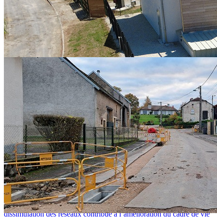
Contrat de Chaleur Renouvelable Territorial
mercredi 29 juillet 2026
CHALEUR RENOUVELABLE : DES AIDES POUR PASSER
À L'ACTION Depuis 2023, le SIED 70 pilote, pour le compte de
l’État et par l’intermédiaire de l’ADEME, le...
L'actualité des réseaux-secs
lundi 20 juillet 2026
APPEL À PROJETS DISSIMULATION DES RÉSEAUX
ENTERRER LES RÉSEAUX : POUR QUOI FAIRE ? La
dissimulation des réseaux contribue à l’amélioration du cadre de vie