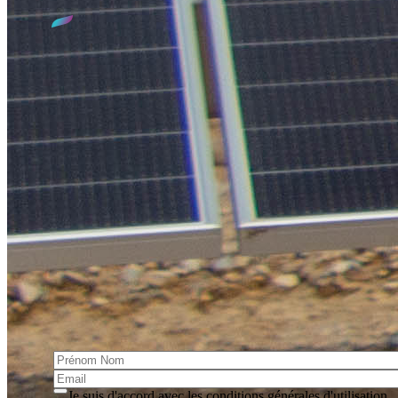
Qui sommes-nous ?
Le SIED 70, c'est 30 années d'expertise dans le domaine de
l'électrification et de l'éclairage public sur le territoire de la
Haute-Saône. Mais aussi : un service dédié aux Énergies
Renouvelables, avec la construction et l'exploitation de
chaufferies biomasse collectives, un service de Conseils en
Énergie Partagés, la valorisation de vos Certificats
d'Économie d'Énergie, ainsi que le déploiement de bornes de
recharge pour véhicules électriques.
S'incrire à la lettre d'information
Cette lettre vous informe des actualités et des événements du
Syndicat
Je suis d'accord avec les
conditions générales d'utilisation