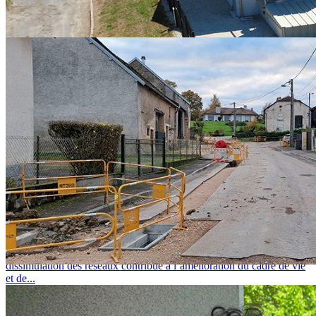
CHALEUR RENOUVELABLE : DES AIDES POUR PASSER
À L'ACTION Depuis 2023, le SIED 70 pilote, pour le compte de
l’État et par l’intermédiaire de l’ADEME, le...
L'actualité des réseaux-secs
lundi 20 juillet 2026
APPEL À PROJETS DISSIMULATION DES RÉSEAUX
ENTERRER LES RÉSEAUX : POUR QUOI FAIRE ? La
dissimulation des réseaux contribue à l’amélioration du cadre de vie
et de...