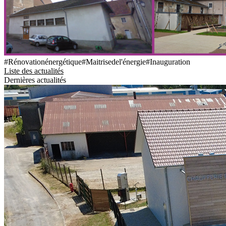
#Rénovationénergétique
#Maitrisedel'énergie
#Inauguration
Liste des actualités
Dernières actualités
Contrat de Chaleur Renouvelable Territorial
mercredi 29 juillet 2026