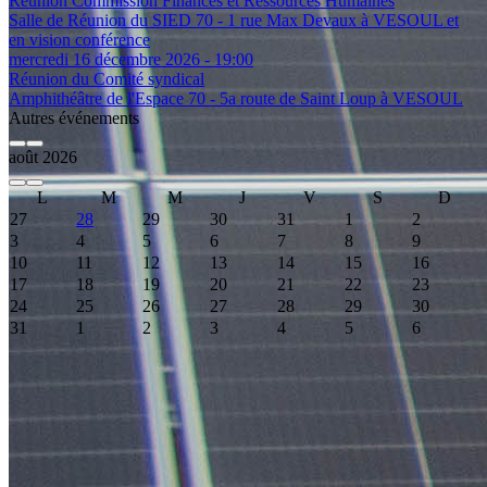
Réunion Commission Finances et Ressources Humaines
Salle de Réunion du SIED 70 - 1 rue Max Devaux à VESOUL et
en vision conférence
mercredi 16 décembre 2026 - 19:00
Réunion du Comité syndical
Amphithéâtre de l'Espace 70 - 5a route de Saint Loup à VESOUL
Autres événements
août 2026
L
M
M
J
V
S
D
27
28
29
30
31
1
2
3
4
5
6
7
8
9
10
11
12
13
14
15
16
17
18
19
20
21
22
23
24
25
26
27
28
29
30
31
1
2
3
4
5
6
Event Date, août 2026