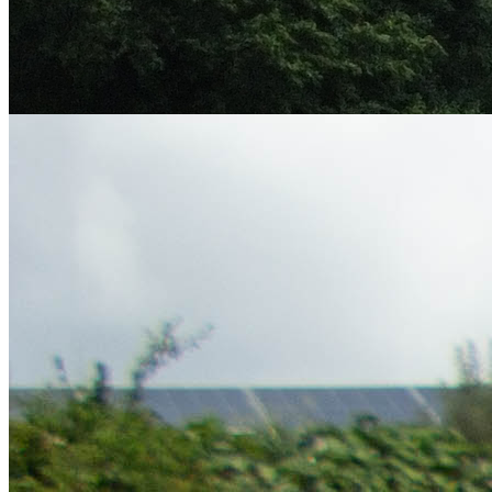
mardi 7 juillet 2026
INSTALLATION D’OMBRIÈRES PHOTOVOLTAÏQUES AU
SIÈGE SOCIAL DU SIED 70 DANS UNE LOGIQUE DE
RENFORCEMENT DE SON AUTONOMIE ÉNERGÉTIQUE
ET DE MAÎTRISE DE SES DÉPENSES, LE SIED 70 A
INSTALLÉ DES OMBRIÈRES...
Inauguration du parc photovoltaïque des Roches Bleues
vendredi 3 juillet 2026
Le parc photovoltaïque des Roches Bleues à Belles-Fontaines a été
inauguré vendredi 3 juillet 2026, en présence de Jean-Luc BRULE,
2ème...
Toutes les actualités