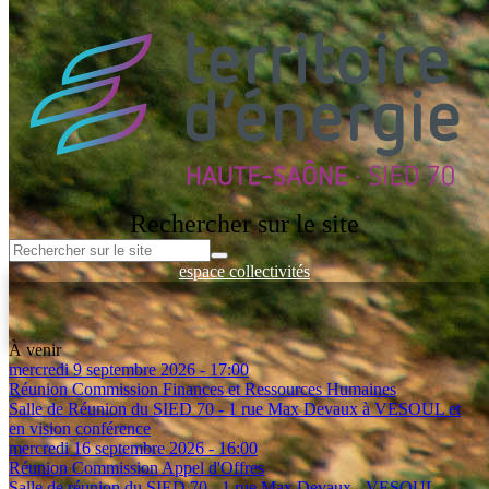
Rechercher sur le site
espace collectivités
Espace entreprises
Espace Client - Réseau de Chaleur
Espace documentation
À venir
mercredi 9 septembre 2026 - 17:00
Réunion Commission Finances et Ressources Humaines
Salle de Réunion du SIED 70 - 1 rue Max Devaux à VESOUL et
en vision conférence
mercredi 16 septembre 2026 - 16:00
Réunion Commission Appel d'Offres
Salle de réunion du SIED 70 - 1 rue Max Devaux - VESOUL