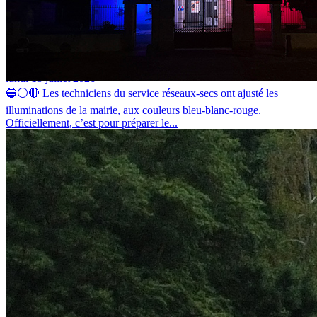
La mairie de Barges voit bleu-blanc-rouge
lundi 13 juillet 2026
🔵⚪🔴 Les techniciens du service réseaux-secs ont ajusté les
illuminations de la mairie, aux couleurs bleu-blanc-rouge.
Officiellement, c’est pour préparer le...
Installation d’ombrières photovoltaïques au siège social du SIED 70