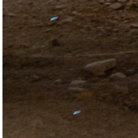
Accès
SIED 70
1 rue Max DEVAUX
70000 VESOUL
03.84.77.00.00
contact@sied70.fr
Nous vous accueillons
du lundi au vendredi
de
8h30
à
12h00
et de
14h00
à
17h30
GPS :
N 47°38' 35.275"
E 6°08' 58.65"