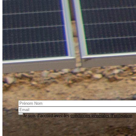
Le SIED 70, c'est 30 années d'expertise dans le domaine de
l'électrification et de l'éclairage public sur le territoire de la
Haute-Saône. Mais aussi : un service dédié aux Énergies
Renouvelables, avec la construction et l'exploitation de
chaufferies biomasse collectives, un service de Conseils en
Énergie Partagés, la valorisation de vos Certificats
d'Économie d'Énergie, ainsi que le déploiement de bornes de
recharge pour véhicules électriques.
S'incrire à la lettre d'information
Cette lettre vous informe des actualités et des événements du
Syndicat
Je suis d'accord avec les
conditions générales d'utilisation
S'inscrire