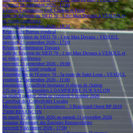
mercredi 16 septembre 2026 - 17:00
Réunion Commission EnR Chaleur et Froid
Salle de Réunion du SIED 70 - 1 rue Max Devaux à VESOUL et
en vision conférence
mercredi 16 septembre 2026 - 18:30
Réunion du Bureau syndical
Salle de réunion du SIED 70 - 1 rue Max Devaux - VESOUL
mercredi 23 septembre 2026 - 17:00
Réunion Commission Travaux
Salle de Réunion du SIED 70 - 1 rue Max Devaux à VESOUL et
en vision conférence
mercredi 23 septembre 2026 - 19:00
Réunion du Comité syndical
Amphithéâtre de l'Espace 70 - 5a route de Saint Loup - VESOUL
vendredi 25 septembre 2026 - 11:00
Inauguration chaufferie biomasse et réseau de chaleur
235 rue des Charpentiers à DAMPIERRE-SUR-SALON
du jeudi 8 octobre 2026 au vendredi 9 octobre 2026
Carrefour des Collectivités Locales
Micropolis - Parc des Expositions - 3 Boulevard Ouest BP 2019
25000 BESANÇON
du mardi 17 novembre 2026 au samedi 21 novembre 2026
Semaine Régionale des Énergies Renouvelables
mercredi 9 décembre 2026 - 17:00