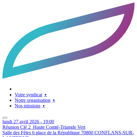
Accueil
Facebook
LinkedIn
Contact
Votre syndicat
Notre organisation
Nos missions
lundi 27 avril 2026 - 19:00
Réunion Clé 2_Haute Comté-Triangle Vert
Salle des Fêtes 6 place de la République 70800 CONFLANS-SUR-